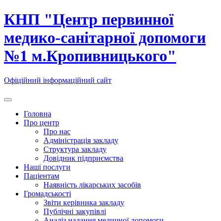
Skip
КНП "Центр первинної
to
content
медико-санітарної допомоги
№1 м.Кропивницького"
Офіційний інформаційний сайт
Головна
Про центр
Про нас
Адміністрація закладу
Структура закладу
Довідник підприємства
Наші послуги
Паціентам
Наявність лікарських засобів
Громадськості
Звіти керівника закладу
Публічні закупівлі
Аналіз надання медичної допомоги