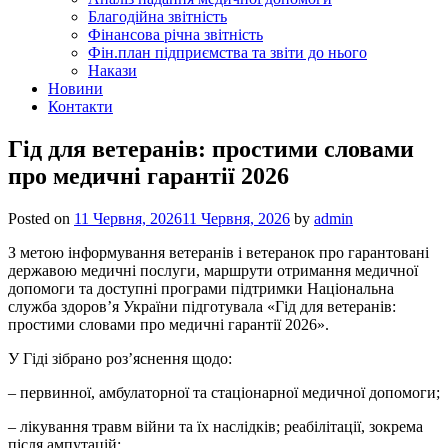
Благодійна звітність
Фінансова річна звітність
Фін.план підприємства та звіти до нього
Накази
Новини
Контакти
Гід для ветеранів: простими словами
про медичні гарантії 2026
Posted on
11 Червня, 2026
11 Червня, 2026
by
admin
З метою інформування ветеранів і ветеранок про гарантовані
державою медичні послуги, маршрути отримання медичної
допомоги та доступні програми підтримки Національна
служба здоров’я України підготувала «Гід для ветеранів:
простими словами про медичні гарантії 2026».
У Гіді зібрано роз’яснення щодо:
– первинної, амбулаторної та стаціонарної медичної допомоги;
– лікування травм війни та їх наслідків; реабілітації, зокрема
після ампутацій;