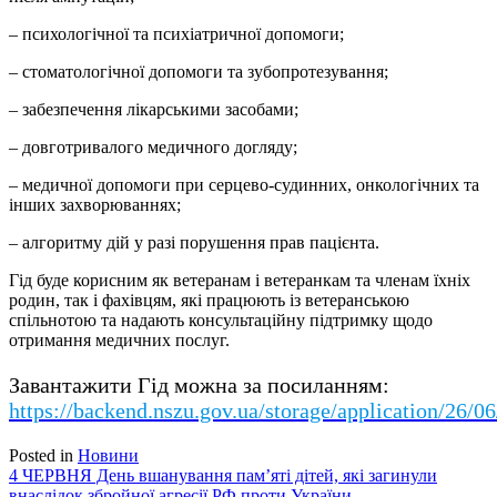
– психологічної та психіатричної допомоги;
– стоматологічної допомоги та зубопротезування;
– забезпечення лікарськими засобами;
– довготривалого медичного догляду;
– медичної допомоги при серцево-судинних, онкологічних та
інших захворюваннях;
– алгоритму дій у разі порушення прав пацієнта.
Гід буде корисним як ветеранам і ветеранкам та членам їхніх
родин, так і фахівцям, які працюють із ветеранською
спільнотою та надають консультаційну підтримку щодо
отримання медичних послуг.
Завантажити Гід можна за посиланням:
https://backend.nszu.gov.ua/storage/applicati
Posted in
Новини
Навігація
4 ЧЕРВНЯ День вшанування пам’яті дітей, які загинули
внаслідок збройної агресії РФ проти України