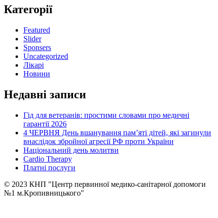
Категорії
Featured
Slider
Sponsers
Uncategorized
Лікарі
Новини
Недавні записи
Гід для ветеранів: простими словами про медичні
гарантії 2026
4 ЧЕРВНЯ День вшанування пам’яті дітей, які загинули
внаслідок збройної агресії РФ проти України
Національний день молитви
Cardio Therapy
Платні послуги
© 2023 КНП "Центр первинної медико-санітарної допомоги
№1 м.Кропивницького"