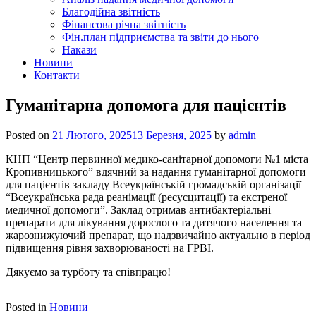
Благодійна звітність
Фінансова річна звітність
Фін.план підприємства та звіти до нього
Накази
Новини
Контакти
Гуманітарна допомога для пацієнтів
Posted on
21 Лютого, 2025
13 Березня, 2025
by
admin
КНП “Центр первинної медико-санітарної допомоги №1 міста
Кропивницького” вдячний за надання гуманітарної допомоги
для пацієнтів закладу Всеукраїнській громадській організації
“Всеукраїнська рада реанімації (ресусцитації) та екстреної
медичної допомоги”. Заклад отримав антибактеріальні
препарати для лікування дорослого та дитячого населення та
жарознижуючий препарат, що надзвичайно актуально в період
підвищення рівня захворюваності на ГРВІ.
Дякуємо за турботу та співпрацю!
Posted in
Новини