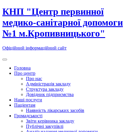
Skip
КНП "Центр первинної
to
content
медико-санітарної допомоги
№1 м.Кропивницького"
Офіційний інформаційний сайт
Головна
Про центр
Про нас
Адміністрація закладу
Структура закладу
Довідник підприємства
Наші послуги
Паціентам
Наявність лікарських засобів
Громадськості
Звіти керівника закладу
Публічні закупівлі
Аналіз надання медичної допомоги