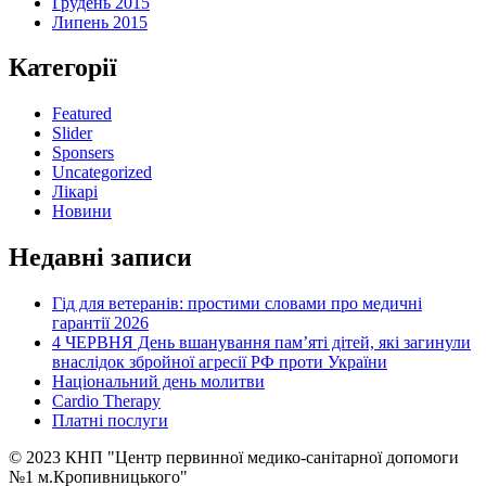
Грудень 2015
Липень 2015
Категорії
Featured
Slider
Sponsers
Uncategorized
Лікарі
Новини
Недавні записи
Гід для ветеранів: простими словами про медичні
гарантії 2026
4 ЧЕРВНЯ День вшанування пам’яті дітей, які загинули
внаслідок збройної агресії РФ проти України
Національний день молитви
Cardio Therapy
Платні послуги
© 2023 КНП "Центр первинної медико-санітарної допомоги
№1 м.Кропивницького"